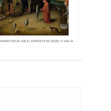
¿PODEMOS DECIR «EN EL SUPUESTO DE (QUE)» Y «EN LA SUPOSICIÓN DE (QUE)»?