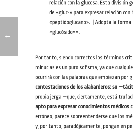
relación con la glucosa. Esta división
de «gluc-» para expresar relación con 
«peptidoglucano». || Adopta la forma 
«glucósido»».
Por tanto, siendo correctos los términos cri
minucias es un puro sofisma, ya que cualqui
ocurrirá con las palabras que empiezan por glu
contestaciones de los alabarderos: su —tácit
propia jerga —que, ciertamente, está trufa
apto para expresar conocimientos médicos con
erróneo, parece sobreentenderse que los méd
y, por tanto, paradójicamente, pongan en peli