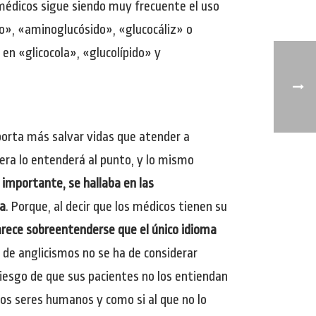
s médicos sigue siendo muy frecuente el uso
do», «aminoglucósido», «glucocáliz» o
en «glicocola», «glucolípido» y
porta más salvar vidas que atender a
era lo entenderá al punto, y lo mismo
s importante, se hallaba en las
sa
. Porque, al decir que los médicos tienen su
rece sobreentenderse que el único idioma
o de anglicismos no se ha de considerar
iesgo de que sus pacientes no los entiendan
 los seres humanos y como si al que no lo