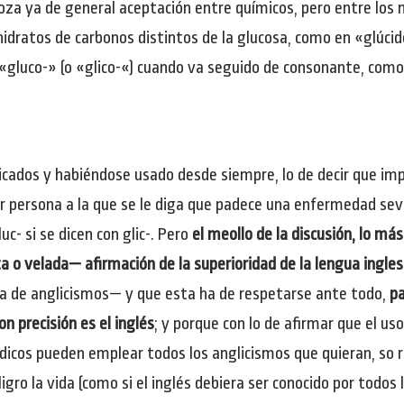
 goza ya de general aceptación entre químicos, pero entre lo
hidratos de carbonos distintos de la glucosa, como en «glúci
«gluco-» (o «glico-«) cuando va seguido de consonante, como 
ticados y habiéndose usado desde siempre, lo de decir que im
er persona a la que se le diga que padece una enfermedad sev
c- si se dicen con glic-. Pero
el meollo de la discusión, lo má
a o velada— afirmación de la superioridad de la lengua ingle
da de anglicismos— y que esta ha de respetarse ante todo,
pa
 precisión es el inglés
; y porque con lo de afirmar que el us
icos pueden emplear todos los anglicismos que quieran, so r
gro la vida (como si el inglés debiera ser conocido por todos