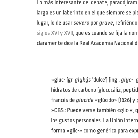
Lo más interesante del debate, paradójicamen
larga es un laberinto en el que siempre se pi
lugar, lo de usar
severo
por
grave
, refirién
siglos XVI y XVII
, que es cuando se fija la no
claramente dice la Real Academia Nacional d
«gluc- (gr.
glykýs
‘dulce’) [ingl.
glyc-
,
hidratos de carbono (glucocáliz, peptid
francés de
glucide
«glúcido» (1826) y
»OBS.: Puede verse también «glic-«, q
los gustos personales. La Unión Intern
forma «glic-» como genérica para expre