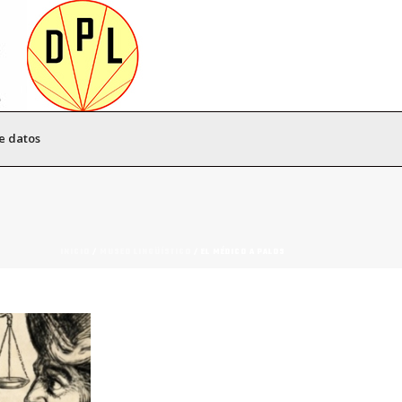
e datos
INICIO
/
MUSEO LINGÜÍSTICO
/ EL MÉDICO A PALOS