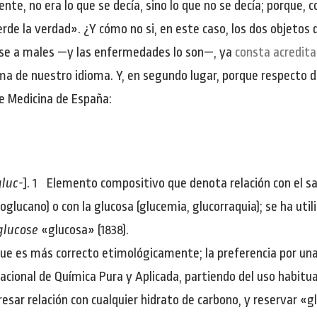
te, no era lo que se decía, sino lo que no se decía; porque,
erde la verdad». ¿Y cómo no si, en este caso, los dos objetos 
dose a males —y las enfermedades lo son—, ya
consta acredita
rma de nuestro idioma. Y, en segundo lugar, porque respecto de
e Medicina de España:
gluc-
]. 1 Elemento compositivo que denota relación con el sabo
oglucano) o con la glucosa (glucemia, glucorraquia); se ha uti
glucose
«glucosa» (1838).
ue es más correcto etimológicamente; la preferencia por una
acional de Química Pura y Aplicada, partiendo del uso habitual
sar relación con cualquier hidrato de carbono, y reservar «g