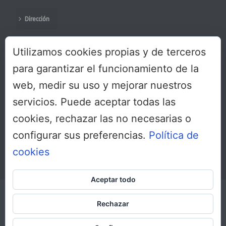
Dirección
Colabora
Utilizamos cookies propias y de terceros
Protección de datos
para garantizar el funcionamiento de la
web, medir su uso y mejorar nuestros
servicios. Puede aceptar todas las
SÍGUENOS
cookies, rechazar las no necesarias o
configurar sus preferencias.
Política de
cookies
Aceptar todo
Copyright All Rights Reserved © 2017
Inicio
Rechazar
Sobre nosotros
Dirección