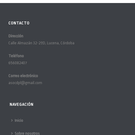
CONTACTO
Dirección
Calle Almazán 32-2ºD, Lucena, Córdoba
Teléfono
656082407
Correo electrónico
asocdpl@gmail.com
NAVEGACIÓN
Inicio
Sobre nosotros