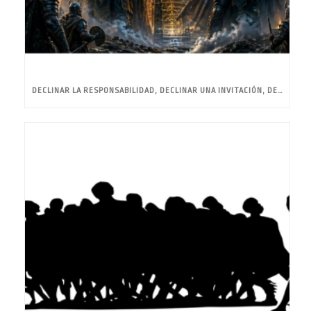
DECLINAR LA RESPONSABILIDAD, DECLINAR UNA INVITACIÓN, DECLINAR UN HONOR