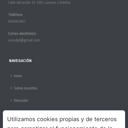
Calle Almazán 32-2ºD, Lucena, Córdoba
Teléfono
656082407
Correo electrónico
asocdpl@gmail.com
NAVEGACIÓN
Inicio
Sobre nosotros
Dirección
Colabora
Utilizamos cookies propias y de terceros
Protección de datos