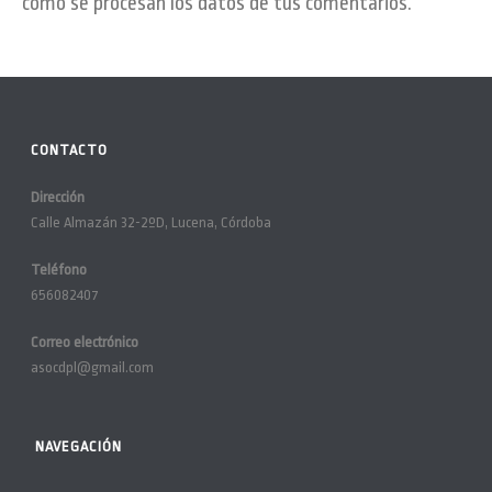
cómo se procesan los datos de tus comentarios.
CONTACTO
Dirección
Calle Almazán 32-2ºD, Lucena, Córdoba
Teléfono
656082407
Correo electrónico
asocdpl@gmail.com
NAVEGACIÓN