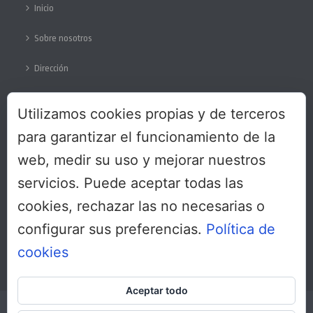
Inicio
Sobre nosotros
Dirección
Colabora
Utilizamos cookies propias y de terceros
Protección de datos
para garantizar el funcionamiento de la
web, medir su uso y mejorar nuestros
servicios. Puede aceptar todas las
SÍGUENOS
cookies, rechazar las no necesarias o
configurar sus preferencias.
Política de
cookies
Aceptar todo
Copyright All Rights Reserved © 2017