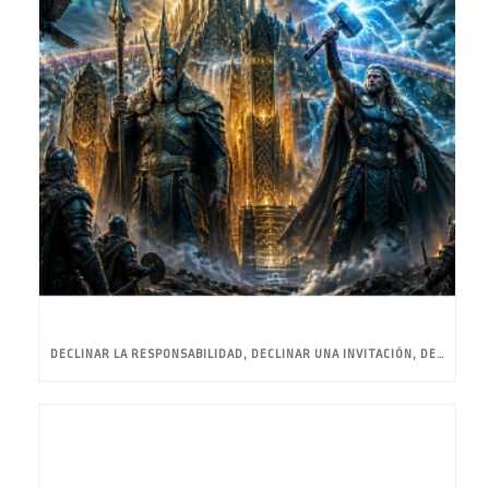
DECLINAR LA RESPONSABILIDAD, DECLINAR UNA INVITACIÓN, DECLINAR UN HONOR