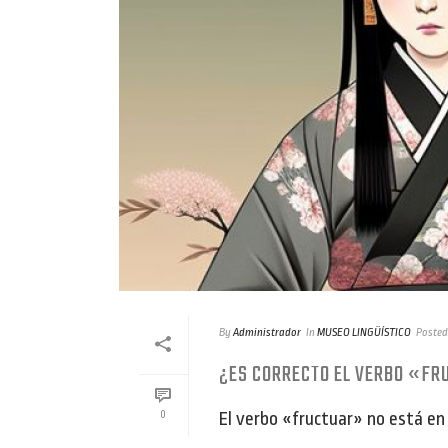
By
Administrador
In
MUSEO LINGÜÍSTICO
Posted
¿ES CORRECTO EL VERBO «F
El verbo «fructuar» no está en e
0