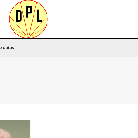
e datos
INICIO
/