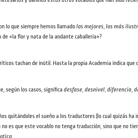
innecesarios y dañinos estos otros vocablos que han sido reci
con lo que siempre hemos llamado
los mejores
,
los más ilust
 de «la flor y nata de la andante caballería»?
críticos tachan de inútil. Hasta la propia Academia indica que
ue, según los casos, significa
desfase
,
desnivel
,
diferencia
,
d
os quitándoles el sueño a los traductores (lo cual quizás ha 
a no es que este vocablo no tenga traducción, sino que no tie
otica
.