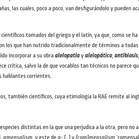
ñas, las cuales, poco a poco, van desfigurándolo y pueden ac
 científicos tomados del griego y el latín, ya que, como se ha
on los que han nutrido tradicionalmente de términos a todas 
dido incorporar a su obra
alelopatía
y
alelopático
,
antibiosis
e crítica, salvo la de que vocablos tan técnicos no parece que
s hablantes corrientes.
s, también científicos, cuya etimología la RAE remite al ingl
especies distintas en la que una perjudica a la otra, pero no a
l.
amensalism
, y este de
a-
[…] y
[com]mensalism
‘comensali