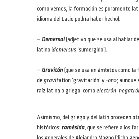
como vemos, la formación es puramente latina 
idioma del Lacio podría haber hecho).
–
Demersal
(adjetivo que se usa al hablar d
latino (
demersus
‘sumergido’).
–
Gravitón
(que se usa en ámbitos como la fís
de
gravit
ation ‘gravitación’ y
-on
»; aunque s
raíz latina o griega, como
electrón
,
negatró
Asimismo, del griego y del latín proceden o
históricos:
ramésida
, que se refiere a los fa
los generales de Alejandro Magno (dicho gene