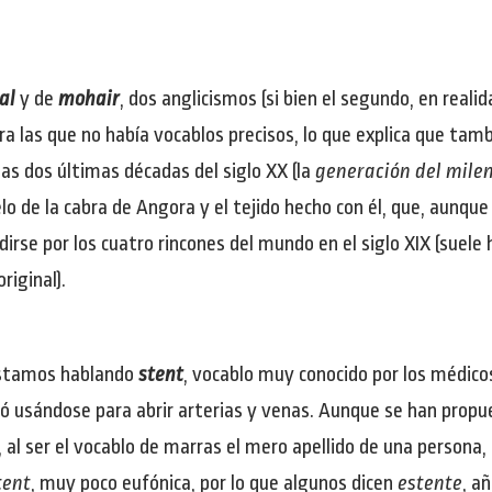
al
y de
mohair
, dos anglicismos (si bien el segundo, en reali
 las que no había vocablos precisos, lo que explica que tam
las dos últimas décadas del siglo XX (la
generación del milen
pelo de la cabra de Angora y el tejido hecho con él, que, aunqu
irse por los cuatro rincones del mundo en el siglo XIX (suele
riginal).
 estamos hablando
stent
, vocablo muy conocido por los médicos,
ó usándose para abrir arterias y venas. Aunque se han propue
, al ser el vocablo de marras el mero apellido de una persona
tent
, muy poco eufónica, por lo que algunos dicen
estente
, a