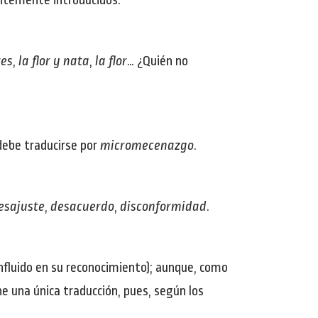
entemente introducidos:
res
,
la flor y nata
,
la flor
… ¿Quién no
 debe traducirse por
micromecenazgo
.
esajuste
,
desacuerdo
,
disconformidad
.
influido en su reconocimiento); aunque, como
ne una única traducción, pues, según los