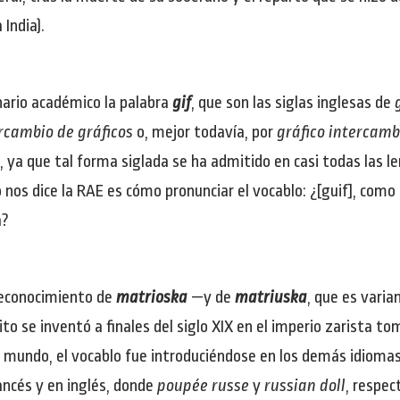
India).
nario académico la palabra
gif
, que son las siglas inglesas de
rcambio de gráficos
o, mejor todavía, por
gráfico intercam
 ya que tal forma siglada se ha admitido en casi todas las le
nos dice la RAE es cómo pronunciar el vocablo: ¿[guif], como l
a?
 reconocimiento de
matrioska
—y de
matriuska
, que es vari
tito se inventó a finales del siglo XIX en el imperio zarist
el mundo, el vocablo fue introduciéndose en los demás idioma
ncés y en inglés, donde
poupée russe
y
russian doll
, respec