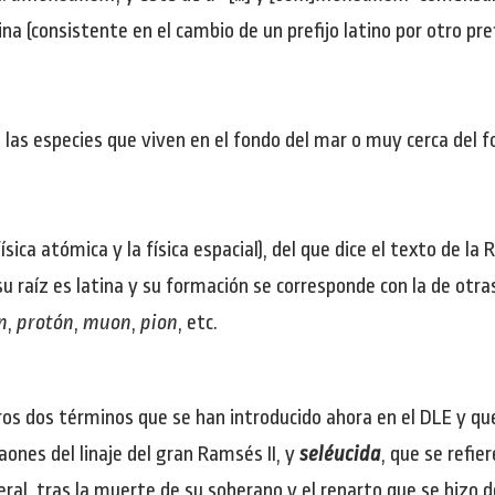
(consistente en el cambio de un prefijo latino por otro prefi
e las especies que viven en el fondo del mar o muy cerca del 
ica atómica y la física espacial), del que dice el texto de la 
u raíz es latina y su formación se corresponde con la de otra
n
,
protón
,
muon
,
pion
, etc.
tros dos términos que se han introducido ahora en el DLE y q
raones del linaje del gran Ramsés II, y
seléucida
, que se refie
ral, tras la muerte de su soberano y el reparto que se hizo d