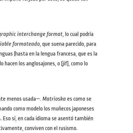
graphic interchange format
, lo cual podría
biable formateado
, que suena parecido, para
nguas (hasta en la lengua francesa, que es la
o hacen los anglosajones, o [jif], como lo
ante menos usada—.
Matrioska
es como se
a tomando como modelo los muñecos japoneses
s. Eso sí, en cada idioma se asentó también
tivamente, conviven con el rusismo.