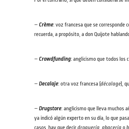
Por el contrario, sí que deben considerarse 
–
Crème
: voz francesa que se corresponde 
recuerda, a propósito, a don Quijote hablando
–
Crowdfunding
: anglicismo que todos los 
–
Decalaje
: otra voz francesa (
décalage
), q
–
Drugstore
: anglicismo que lleva muchos añ
ya indicó algún experto en su día, lo que pas
casos, hay que decir
droguería
,
abacería
o
b