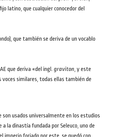
jo latino, que cualquier conocedor del
fondo), que también se deriva de un vocablo
RAE que deriva «del ingl.
graviton
, y este
s voces similares, todas ellas también de
ue son usados universalmente en los estudios
re a la dinastía fundada por Seleuco, uno de
el imperio forjado por este, se quedó con