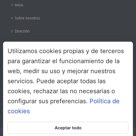
Inicio
Sobre nosotros
Dirección
Colabora
Utilizamos cookies propias y de terceros
Protección de datos
para garantizar el funcionamiento de la
web, medir su uso y mejorar nuestros
servicios. Puede aceptar todas las
SÍGUENOS
cookies, rechazar las no necesarias o
configurar sus preferencias.
Política de
cookies
Aceptar todo
Copyright All Rights Reserved © 2017