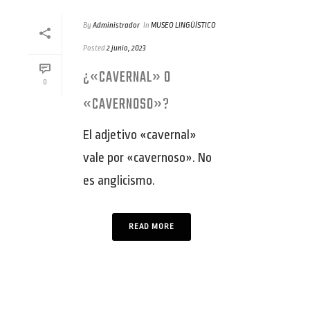
By
Administrador
In
MUSEO LINGÜÍSTICO
Posted
2 junio, 2023
¿«CAVERNAL» O
0
«CAVERNOSO»?
El adjetivo «cavernal»
vale por «cavernoso». No
es anglicismo.
READ MORE