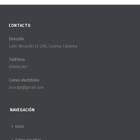
CONTACTO
Dirección
Calle Almazán 32-2ºD, Lucena, Córdoba
Teléfono
656082407
Correo electrónico
asocdpl@gmail.com
NAVEGACIÓN
Inicio
Sobre nosotros