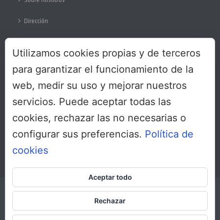
Dirección
Colabora
Utilizamos cookies propias y de terceros
Protección de datos
para garantizar el funcionamiento de la
web, medir su uso y mejorar nuestros
servicios. Puede aceptar todas las
SÍGUENOS
cookies, rechazar las no necesarias o
configurar sus preferencias.
Política de
cookies
Aceptar todo
Copyright All Rights Reserved © 2017
Inicio
Rechazar
Sobre nosotros
Dirección