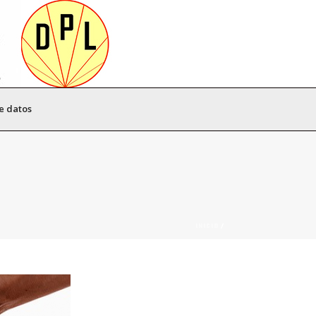
e datos
INICIO
/