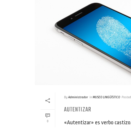
By
Administrador
In
MUSEO LINGÜÍSTICO
Posted
AUTENTIZAR
«Autentizar» es verbo castizo.
0