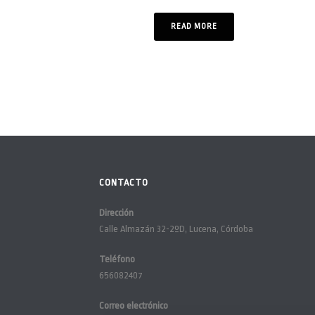
READ MORE
CONTACTO
Dirección
Calle Almazán 32-2ºD, Lucena, Córdoba
Teléfono
656082407
Correo electrónico