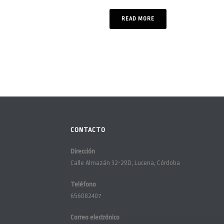
READ MORE
CONTACTO
Dirección
Calle Almazán 32-2ºD, Lucena, Córdoba
Teléfono
656082407
Correo electrónico