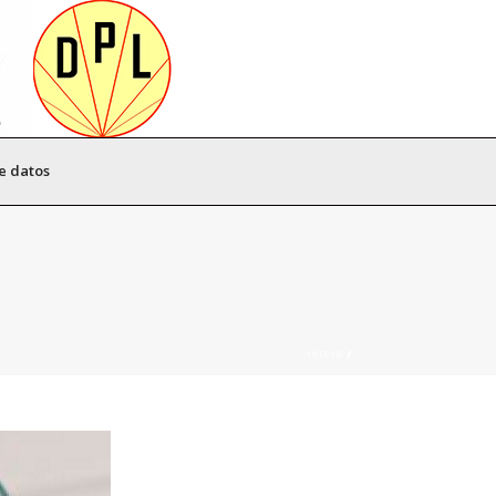
e datos
INICIO
/