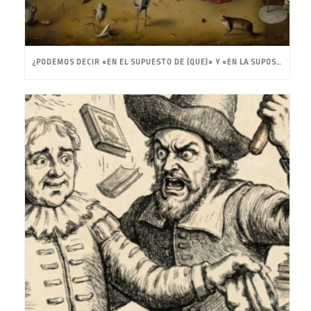
¿PODEMOS DECIR «EN EL SUPUESTO DE (QUE)» Y «EN LA SUPOSICIÓN DE (QUE)»?