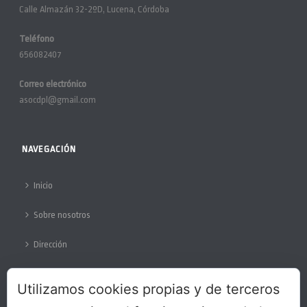
Calle Almazán 32-2ºD, Lucena, Córdoba
Teléfono
656082407
Correo electrónico
asocdpl@gmail.com
NAVEGACIÓN
Inicio
Sobre nosotros
Dirección
Colabora
Utilizamos cookies propias y de terceros
Protección de datos