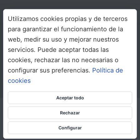
Colabora
Utilizamos cookies propias y de terceros
Protección de datos
para garantizar el funcionamiento de la
web, medir su uso y mejorar nuestros
servicios. Puede aceptar todas las
SÍGUENOS
cookies, rechazar las no necesarias o
configurar sus preferencias.
Política de
cookies
Aceptar todo
Copyright All Rights Reserved © 2017
Inicio
Rechazar
Sobre nosotros
Dirección
Configurar
Colabora
Protección de datos