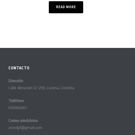
READ MORE
CONTACTO
Dirección
Calle Almazán 32-2ºD, Lucena, Córdoba
Teléfono
656082407
Correo electrónico
asocdpl@gmail.com